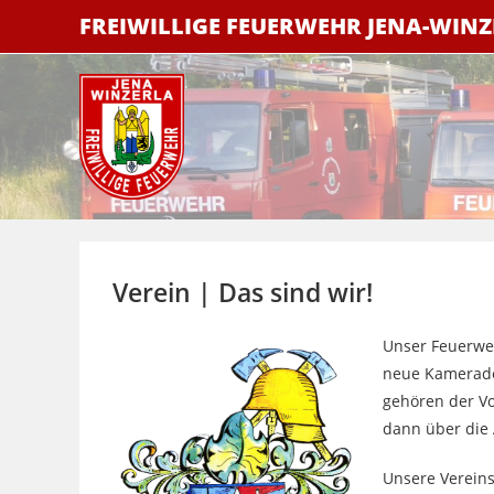
Zum
FREIWILLIGE FEUERWEHR JENA-WIN
Inhalt
springen
Verein | Das sind wir!
Unser Feuerweh
neue Kamerade
gehören der V
dann über die
Unsere Vereinsv