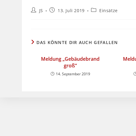
Beitrags-
Beitrag
Beitrags-
JS
13. Juli 2019
Einsätze
Autor:
veröffentlicht:
Kategorie:
DAS KÖNNTE DIR AUCH GEFALLEN
Meldung „Gebäudebrand
Meld
groß“
14. September 2019