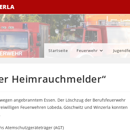
ZERLA
Startseite
Feuerwehr
Jugendf
er Heimrauchmelder“
r wegen angebranntem Essen. Der Löschzug der Berufsfeuerwehr
reiwilligen Feuerwehren Lobeda, Göschwitz und Winzerla konnten
.
chs Atemschutzgeräteträger (AGT)