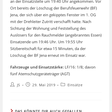
an der Einsatzstelle um 19:40 Uhr angekommen. Vor
Ort bereits der Löschzug der Berufsfeuerwehr (BF)
Jena, der sich über ein gekipptes Fenster im 1. OG
mit der Drehleiter Zutritt verschafft hatte. Nach
Sichtung der Wohnung und Feststellung des
Auslösers für den Rauchmelder (angebranntes Essen)
Einsatzende um 19:46 Uhr. Um 19:55 Uhr
Sitzbereitschaft für etwa 15 Minuten, da der
Löschzug der BF Jena erneut im Einsatz war.
Fahrzeuge und Einsatzstärke:
LF/16: 1/8; davon
fünf Atemschutzgeräteträger (AGT)
Beitrags-
Beitrag
Beitrags-
JS
29. Mai 2019
Einsätze
Autor:
veröffentlicht:
Kategorie:
DAS KÖNNTE DIR AUCH GEFALLEN