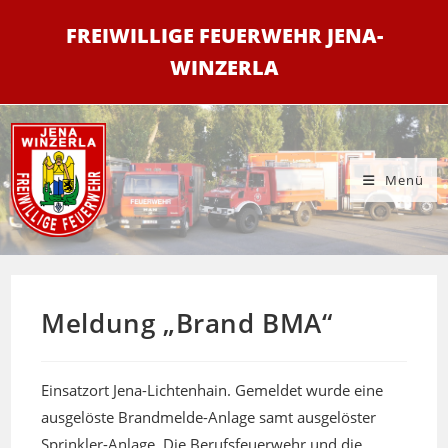
Zum
FREIWILLIGE FEUERWEHR JENA-
Inhalt
springen
WINZERLA
Menü
Meldung „Brand BMA“
Einsatzort Jena-Lichtenhain. Gemeldet wurde eine
ausgelöste Brandmelde-Anlage samt ausgelöster
Sprinkler-Anlage. Die Berufsfeuerwehr und die