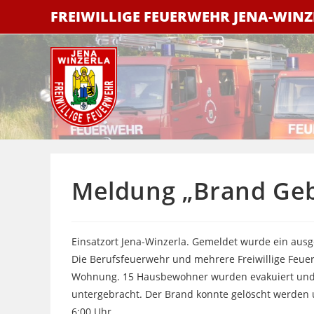
Zum
FREIWILLIGE FEUERWEHR JENA-WIN
Inhalt
springen
Meldung „Brand Ge
Einsatzort Jena-Winzerla. Gemeldet wurde ein au
Die Berufsfeuerwehr und mehrere Freiwillige Feuerw
Wohnung. 15 Hausbewohner wurden evakuiert und 
untergebracht. Der Brand konnte gelöscht werden
6:00 Uhr.