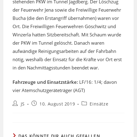
stehenden PKW im Tunnel Jagdberg. Der Löschzug
der Feuerwehr Jena sowie die Freiwillige Feuerwehr
Bucha (die den Erstangriff übernahmen) waren vor
Ort. Die Freiwilligen Feuerwehren Göschwitz und
Winzerla hatten Sitzbereitschaft. Mit Schaum wurde
der PKW im Tunnel gelöscht. Danach waren
aufwändige Reinigungsarbeiten auf der Fahrbahn
nötig, weshalb der Einsatz für die Kräfte vor Ort erst
in den Nachmittagsstunden beendet war.
Fahrzeuge und Einsatzstärke:
LF/16: 1/4; davon
vier Atemschutzgeräteträger (AGT)
Beitrags-
Beitrag
Beitrags-
JS
10. August 2019
Einsätze
Autor:
veröffentlicht:
Kategorie:
DAS KÖNNTE DIR AUCH GEFALLEN