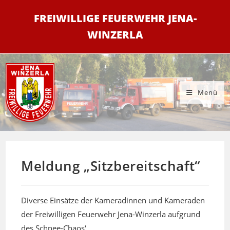
Zum
FREIWILLIGE FEUERWEHR JENA-
Inhalt
springen
WINZERLA
Menü
Meldung „Sitzbereitschaft“
Diverse Einsätze der Kameradinnen und Kameraden
der Freiwilligen Feuerwehr Jena-Winzerla aufgrund
des Schnee-Chaos‘.