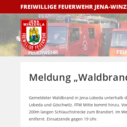
Zum
FREIWILLIGE FEUERWEHR JENA-WIN
Inhalt
springen
Meldung „Waldbran
Gemeldeter Waldbrand in Jena-Lobeda unterhalb de
Lobeda und Göschwitz. FFW Mitte kommt hinzu. Vor
200m langen Schlauchstrecke zum Brandort. Im W
entfernt. Einsatzende gegen 19 Uhr.