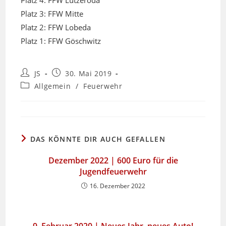
Platz 4: FFW Lützeroda
Platz 3: FFW Mitte
Platz 2: FFW Lobeda
Platz 1: FFW Göschwitz
Beitrags-
Beitrag
JS
30. Mai 2019
Autor:
veröffentlicht:
Beitrags-
Allgemein
/
Feuerwehr
Kategorie:
DAS KÖNNTE DIR AUCH GEFALLEN
Dezember 2022 | 600 Euro für die
Jugendfeuerwehr
16. Dezember 2022