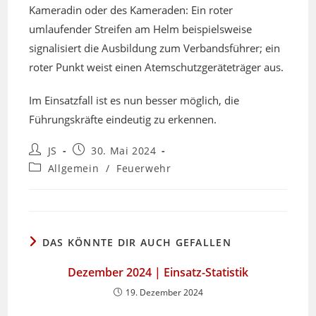
Kameradin oder des Kameraden: Ein roter
umlaufender Streifen am Helm beispielsweise
signalisiert die Ausbildung zum Verbandsführer; ein
roter Punkt weist einen Atemschutzgeräteträger aus.
Im Einsatzfall ist es nun besser möglich, die
Führungskräfte eindeutig zu erkennen.
Beitrags-
Beitrag
JS
30. Mai 2024
Autor:
veröffentlicht:
Beitrags-
Allgemein
/
Feuerwehr
Kategorie:
DAS KÖNNTE DIR AUCH GEFALLEN
Dezember 2024 | Einsatz-Statistik
19. Dezember 2024