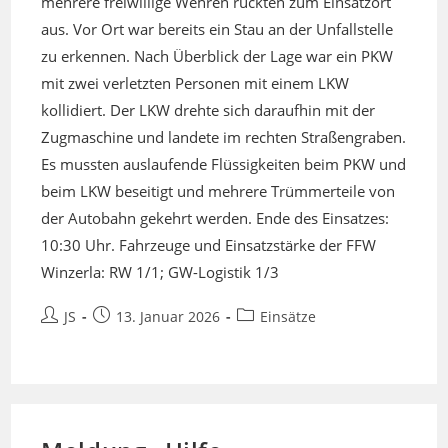
mehrere freiwillige Wehren rückten zum Einsatzort
aus. Vor Ort war bereits ein Stau an der Unfallstelle
zu erkennen. Nach Überblick der Lage war ein PKW
mit zwei verletzten Personen mit einem LKW
kollidiert. Der LKW drehte sich daraufhin mit der
Zugmaschine und landete im rechten Straßengraben.
Es mussten auslaufende Flüssigkeiten beim PKW und
beim LKW beseitigt und mehrere Trümmerteile von
der Autobahn gekehrt werden. Ende des Einsatzes:
10:30 Uhr. Fahrzeuge und Einsatzstärke der FFW
Winzerla: RW 1/1; GW-Logistik 1/3
Beitrags-
Beitrag
Beitrags-
JS
13. Januar 2026
Einsätze
Autor:
veröffentlicht:
Kategorie: