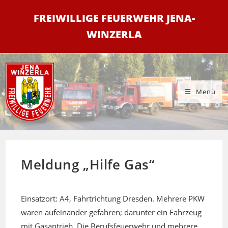
Zum
FREIWILLIGE FEUERWEHR JENA-
Inhalt
springen
WINZERLA
Menü
Meldung „Hilfe Gas“
Einsatzort: A4, Fahrtrichtung Dresden. Mehrere PKW
waren aufeinander gefahren; darunter ein Fahrzeug
mit Gasantrieb. Die Berufsfeuerwehr und mehrere