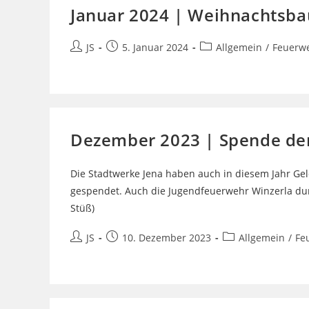
Januar 2024 | Weihnachtsb
Beitrags-
Beitrag
Beitrags-
JS
5. Januar 2024
Allgemein
/
Feuerw
Autor:
veröffentlicht:
Kategorie:
Dezember 2023 | Spende de
Die Stadtwerke Jena haben auch in diesem Jahr Ge
gespendet. Auch die Jugendfeuerwehr Winzerla durft
Stüß)
Beitrags-
Beitrag
Beitrags-
JS
10. Dezember 2023
Allgemein
/
Fe
Autor:
veröffentlicht:
Kategorie: