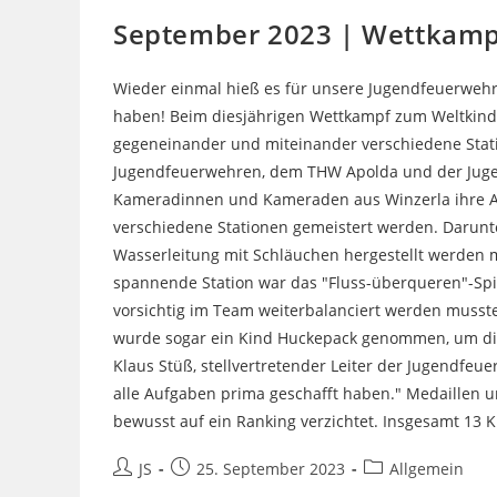
September 2023 | Wettkamp
Wieder einmal hieß es für unsere Jugendfeuerwehr:
haben! Beim diesjährigen Wettkampf zum Weltkinde
gegeneinander und miteinander verschiedene Stat
Jugendfeuerwehren, dem THW Apolda und der Jugen
Kameradinnen und Kameraden aus Winzerla ihre A
verschiedene Stationen gemeistert werden. Darunte
Wasserleitung mit Schläuchen hergestellt werden 
spannende Station war das "Fluss-überqueren"-Spie
vorsichtig im Team weiterbalanciert werden musst
wurde sogar ein Kind Huckepack genommen, um die
Klaus Stüß, stellvertretender Leiter der Jugendfeu
alle Aufgaben prima geschafft haben." Medaillen 
bewusst auf ein Ranking verzichtet. Insgesamt 13 K
Beitrags-
Beitrag
Beitrags-
JS
25. September 2023
Allgemein
Autor:
veröffentlicht:
Kategorie: