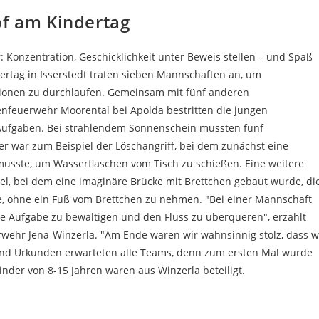
f am Kindertag
 Konzentration, Geschicklichkeit unter Beweis stellen – und Spaß
rtag in Isserstedt traten sieben Mannschaften an, um
ionen zu durchlaufen. Gemeinsam mit fünf anderen
feuerwehr Moorental bei Apolda bestritten die jungen
ufgaben. Bei strahlendem Sonnenschein mussten fünf
r war zum Beispiel der Löschangriff, bei dem zunächst eine
musste, um Wasserflaschen vom Tisch zu schießen. Eine weitere
l, bei dem eine imaginäre Brücke mit Brettchen gebaut wurde, di
e, ohne ein Fuß vom Brettchen zu nehmen. "Bei einer Mannschaft
 Aufgabe zu bewältigen und den Fluss zu überqueren", erzählt
erwehr Jena-Winzerla. "Am Ende waren wir wahnsinnig stolz, dass w
und Urkunden erwarteten alle Teams, denn zum ersten Mal wurde
inder von 8-15 Jahren waren aus Winzerla beteiligt.