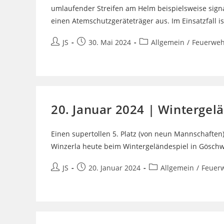
umlaufender Streifen am Helm beispielsweise signa
einen Atemschutzgeräteträger aus. Im Einsatzfall i
Beitrags-
Beitrag
Beitrags-
JS
30. Mai 2024
Allgemein
/
Feuerweh
Autor:
veröffentlicht:
Kategorie:
20. Januar 2024 | Wintergel
Einen supertollen 5. Platz (von neun Mannschafte
Winzerla heute beim Wintergeländespiel in Göschwi
Beitrags-
Beitrag
Beitrags-
JS
20. Januar 2024
Allgemein
/
Feuer
Autor:
veröffentlicht:
Kategorie: