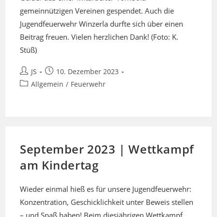
gemeinnützigen Vereinen gespendet. Auch die
Jugendfeuerwehr Winzerla durfte sich über einen
Beitrag freuen. Vielen herzlichen Dank! (Foto: K.
Stüß)
Beitrags-
Beitrag
JS
10. Dezember 2023
Autor:
veröffentlicht:
Beitrags-
Allgemein
/
Feuerwehr
Kategorie:
September 2023 | Wettkampf
am Kindertag
Wieder einmal hieß es für unsere Jugendfeuerwehr:
Konzentration, Geschicklichkeit unter Beweis stellen
– und Spaß haben! Beim diesjährigen Wettkampf