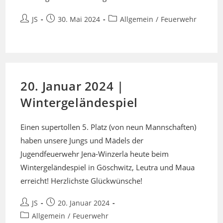
Beitrags-
Beitrag
Beitrags-
JS
30. Mai 2024
Allgemein
/
Feuerwehr
Autor:
veröffentlicht:
Kategorie:
20. Januar 2024 |
Wintergeländespiel
Einen supertollen 5. Platz (von neun Mannschaften)
haben unsere Jungs und Mädels der
Jugendfeuerwehr Jena-Winzerla heute beim
Wintergeländespiel in Göschwitz, Leutra und Maua
erreicht! Herzlichste Glückwünsche!
Beitrags-
Beitrag
JS
20. Januar 2024
Autor:
veröffentlicht:
Beitrags-
Allgemein
/
Feuerwehr